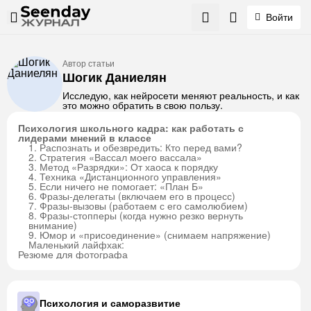
Войти
Автор статьи
Шогик Даниелян
Исследую, как нейросети меняют реальность, и как
это можно обратить в свою пользу.
Психология школьного кадра: как работать с
лидерами мнений в классе
1. Распознать и обезвредить: Кто перед вами?
2. Стратегия «Вассал моего вассала»
3. Метод «Разрядки»: От хаоса к порядку
4. Техника «Дистанционного управления»
5. Если ничего не помогает: «План Б»
6. Фразы-делегаты (включаем его в процесс)
7. Фразы-вызовы (работаем с его самолюбием)
8. Фразы-стопперы (когда нужно резко вернуть
внимание)
9. Юмор и «присоединение» (снимаем напряжение)
Маленький лайфхак:
Резюме для фотографа
Психология и саморазвитие