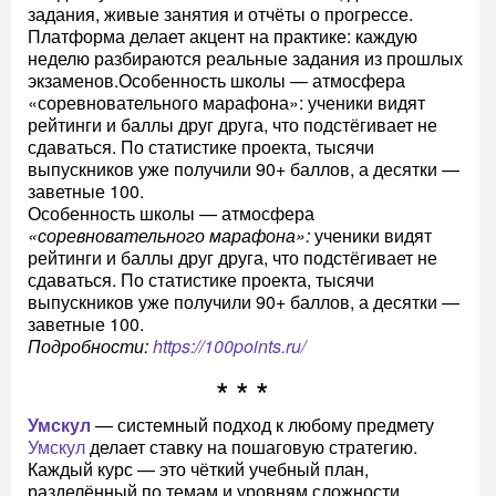
задания, живые занятия и отчёты о прогрессе.
Платформа делает акцент на практике: каждую
неделю разбираются реальные задания из прошлых
экзаменов.Особенность школы — атмосфера
«соревновательного марафона»: ученики видят
рейтинги и баллы друг друга, что подстёгивает не
сдаваться. По статистике проекта, тысячи
выпускников уже получили 90+ баллов, а десятки —
заветные 100.
Особенность школы — атмосфера
«соревновательного марафона»:
ученики видят
рейтинги и баллы друг друга, что подстёгивает не
сдаваться. По статистике проекта, тысячи
выпускников уже получили 90+ баллов, а десятки —
заветные 100.
Подробности:
https://100points.ru/
Умскул
— системный подход к любому предмету
Умскул
делает ставку на пошаговую стратегию.
Каждый курс — это чёткий учебный план,
разделённый по темам и уровням сложности.