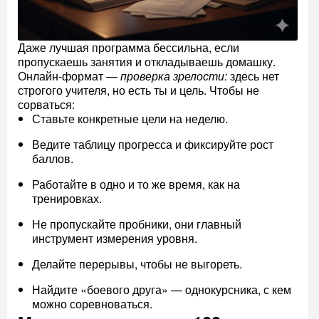
Даже лучшая программа бессильна, если
пропускаешь занятия и откладываешь домашку.
Онлайн-формат —
проверка зрелости:
здесь нет
строгого учителя, но есть ты и цель. Чтобы не
сорваться:
Ставьте конкретные цели на неделю.
Ведите таблицу прогресса и фиксируйте рост
баллов.
Работайте в одно и то же время, как на
тренировках.
Не пропускайте пробники, они главный
инструмент измерения уровня.
Делайте перерывы, чтобы не выгореть.
Найдите «боевого друга» — однокурсника, с кем
можно соревноваться.