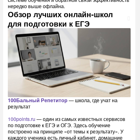
нередко выше офлайна.
Обзор лучших онлайн-школ
для подготовки к ЕГЭ
100Бальный Репетитор
— школа, где учат на
результат
100points.ru
— один из самых известных сервисов
по подготовке к ЕГЭ и ОГЭ. Здесь обучение
построено на принципе «от темы к результату». У
каждого ученика есть личный кабинет, домашние