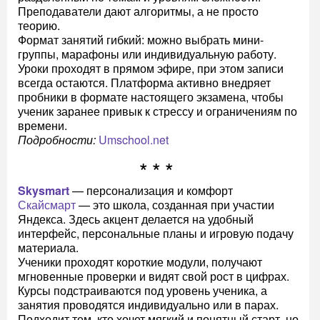
Преподаватели дают алгоритмы, а не просто
теорию.
Формат занятий гибкий: можно выбрать мини-
группы, марафоны или индивидуальную работу.
Уроки проходят в прямом эфире, при этом записи
всегда остаются. Платформа активно внедряет
пробники в формате настоящего экзамена, чтобы
ученик заранее привык к стрессу и ограничениям по
времени.
Подробности:
Umschool.net
Skysmart
— персонализация и комфорт
Скайсмарт
— это школа, созданная при участии
Яндекса. Здесь акцент делается на удобный
интерфейс, персональные планы и игровую подачу
материала.
Ученики проходят короткие модули, получают
мгновенные проверки и видят свой рост в цифрах.
Курсы подстраиваются под уровень ученика, а
занятия проводятся индивидуально или в парах.
Подходит тем, кто хочет мягкий и понятный старт, но