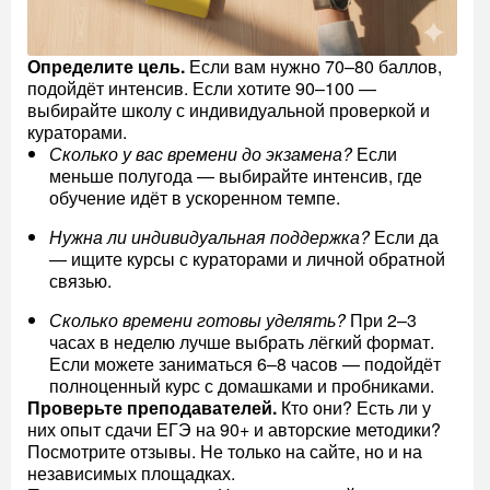
Определите цель.
Если вам нужно 70–80 баллов,
подойдёт интенсив. Если хотите 90–100 —
выбирайте школу с индивидуальной проверкой и
кураторами.
Сколько у вас времени до экзамена?
Если
меньше полугода — выбирайте интенсив, где
обучение идёт в ускоренном темпе.
Нужна ли индивидуальная поддержка?
Если да
— ищите курсы с кураторами и личной обратной
связью.
Сколько времени готовы уделять?
При 2–3
часах в неделю лучше выбрать лёгкий формат.
Если можете заниматься 6–8 часов — подойдёт
полноценный курс с домашками и пробниками.
Проверьте преподавателей.
Кто они? Есть ли у
них опыт сдачи ЕГЭ на 90+ и авторские методики?
Посмотрите отзывы. Не только на сайте, но и на
независимых площадках.