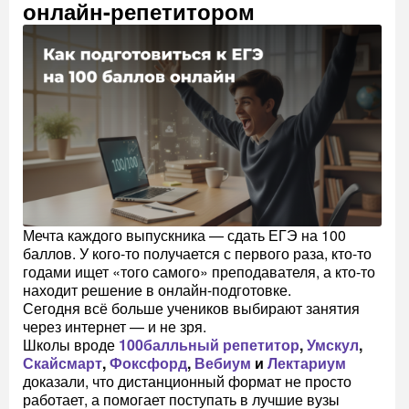
онлайн-репетитором
Мечта каждого выпускника — сдать ЕГЭ на 100
баллов. У кого-то получается с первого раза, кто-то
годами ищет «того самого» преподавателя, а кто-то
находит решение в онлайн-подготовке.
Сегодня всё больше учеников выбирают занятия
через интернет — и не зря.
Школы вроде
100балльный репетитор
,
Умскул
,
Скайсмарт
,
Фоксфорд
,
Вебиум
и
Лектариум
доказали, что дистанционный формат не просто
работает, а помогает поступать в лучшие вузы