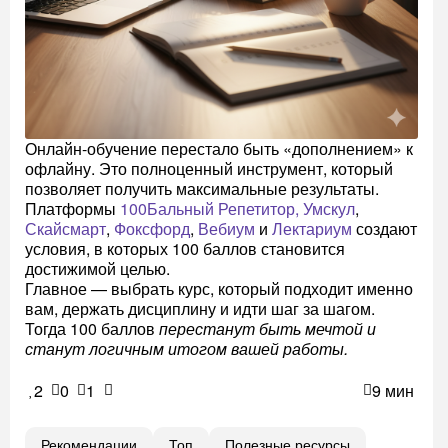
Онлайн-обучение перестало быть «дополнением» к
офлайну. Это полноценный инструмент, который
позволяет получить максимальные результаты.
Платформы
100Бальный Репетитор,
Умскул
,
Скайсмарт
,
Фоксфорд
,
Вебиум
и
Лектариум
создают
условия, в которых 100 баллов становится
достижимой целью.
Главное — выбрать курс, который подходит именно
вам, держать дисциплину и идти шаг за шагом.
Тогда 100 баллов
перестанут быть мечтой и
станут логичным итогом вашей работы.
2
0
1
9 мин
Рекомендации
Топ
Полезные ресурсы