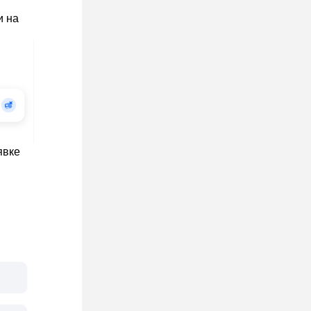
и на
явке