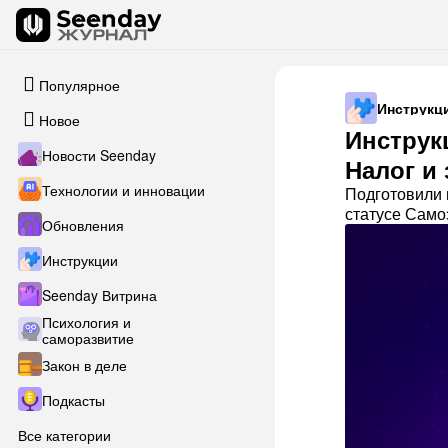
Популярное
Инструкц
Новое
Инструк
Новости Seenday
Налог и
Технологии и инновации
Подготовили 
статусе Самоз
Обновления
Инструкции
Seenday Витрина
Психология и
саморазвитие
Закон в деле
Подкасты
Все категории