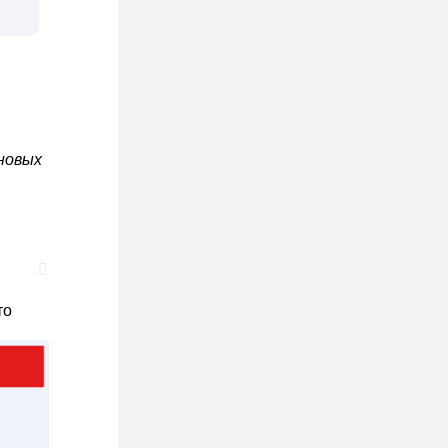
новых
то