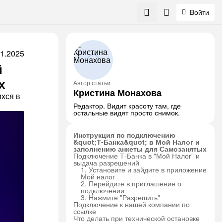
Войти
11.2025
й
х
Автор статьи
Кристина Монахова
хся в
Редактор. Видит красоту там, где
остальные видят просто снимок.
Инструкция по подключению
&quot;Т-Банка&quot; в Мой Налог и
заполнению анкеты для Самозанятых
Подключение Т-Банка в "Мой Налог" и
выдача разрешений
1. Установите и зайдите в приложение
Мой налог
2. Перейдите в приглашение о
подключении
3. Нажмите "Разрешить"
Подключение к нашей компании по
ссылке
Что делать при технической остановке