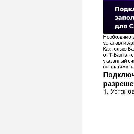
Необходимо у
устанавливали
Как только В
от Т-Банка -
указанный сче
выплатами на
Подключ
разреше
1. Устано