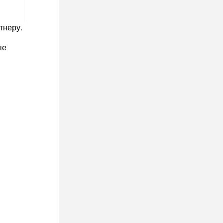
тнеру.
ые