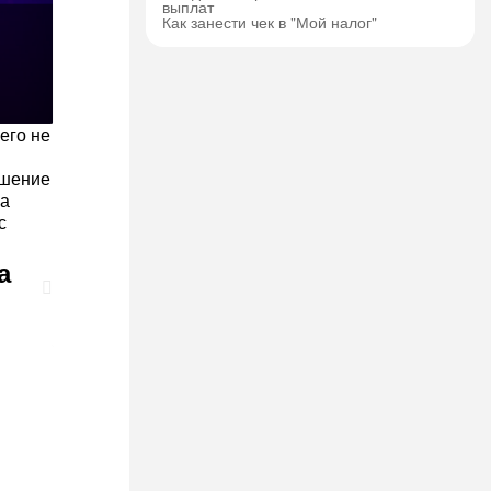
выплат
Как занести чек в "Мой налог"
его не
ашение
на
с
а