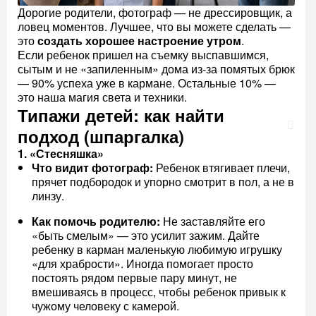
Дорогие родители, фотограф — не дрессировщик, а
ловец моментов. Лучшее, что вы можете сделать —
это
создать хорошее настроение утром
.
Если ребенок пришел на съемку выспавшимся,
сытым и не «запиленным» дома из-за помятых брюк
— 90% успеха уже в кармане. Остальные 10% —
это наша магия света и техники.
Типажи детей: как найти
подход (шпаргалка)
1. «Стесняшка»
Что видит фотограф:
Ребенок втягивает плечи,
прячет подбородок и упорно смотрит в пол, а не в
линзу.
Как помочь родителю:
Не заставляйте его
«быть смелым» — это усилит зажим. Дайте
ребенку в карман маленькую любимую игрушку
«для храбрости». Иногда помогает просто
постоять рядом первые пару минут, не
вмешиваясь в процесс, чтобы ребенок привык к
чужому человеку с камерой.