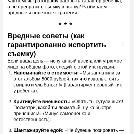
Как помочь фотографу раскрыть характер ребенка,
а не превратить съемку в пытку? Разбираем
вредные и полезные стратегии.
Вредные советы (как
гарантированно испортить
съемку)
Если ваша цель — испуганный взгляд или угрюмое
лицо на общем фото, следуйте этой инструкции:
Напоминайте о стоимости:
«Мы заплатили за
этот альбом 5000 рублей, так что изволь стоять
смирно и улыбаться!» (Гарантирует нервный тик
у ребенка).
Критикуйте внешность:
«Опять ты сутулишься!
Посмотри, какой ты лохматый, ну-ка быстро
причешись!» (Минус самооценка и
естественность).
Шантажируйте едой:
«Не будешь позировать —