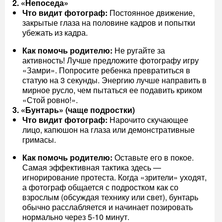
2. «Непоседа»
Что видит фотограф:
Постоянное движение,
закрытые глаза на половине кадров и попытки
убежать из кадра.
Как помочь родителю:
Не ругайте за
активность! Лучше предложите фотографу игру
«Замри». Попросите ребенка превратиться в
статую на 3 секунды. Энергию лучше направить в
мирное русло, чем пытаться ее подавить криком
«Стой ровно!».
3. «Бунтарь» (чаще подростки)
Что видит фотограф:
Нарочито скучающее
лицо, капюшон на глаза или демонстративные
гримасы.
Как помочь родителю:
Оставьте его в покое.
Самая эффективная тактика здесь —
игнорирование протеста. Когда «зрители» уходят,
а фотограф общается с подростком как со
взрослым (обсуждая технику или свет), бунтарь
обычно расслабляется и начинает позировать
нормально через 5-10 минут.