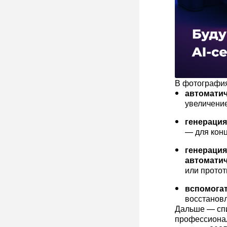
В фотография
автоматич
увеличение
генерация
— для конц
генерация
автоматич
или протот
вспомога
восстановл
Дальше — спи
профессионал