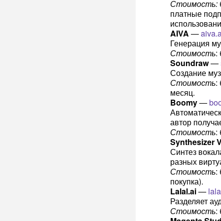
Стоимость:
платные подп
использовани
AIVA
—
aiva.a
Генерация му
Стоимость
:
Soundraw
—
Создание муз
Стоимость
:
месяц.
Boomy
—
bo
Автоматическ
автор получае
Стоимость
:
Synthesizer 
Синтез вокал
разных вирту
Стоимость
:
покупка).
Lalal.ai
—
lala
Разделяет ауд
Стоимость
:
Magenta Stud