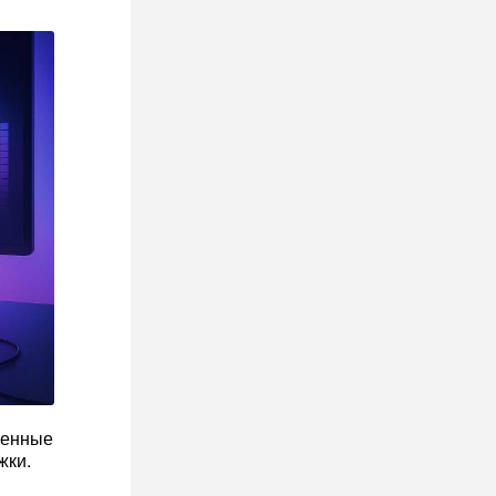
ценные
жки.