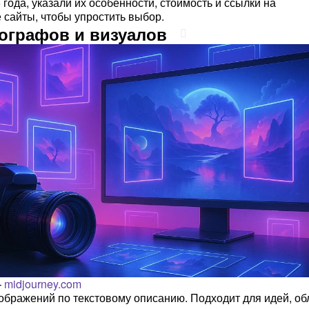
года, указали их особенности, стоимость и ссылки на
сайты, чтобы упростить выбор.
ографов и визуалов
—
midjourney.com
ображений по текстовому описанию. Подходит для идей, об