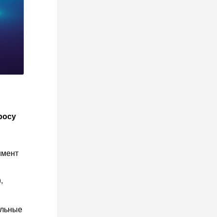
росу
имент
,
альные