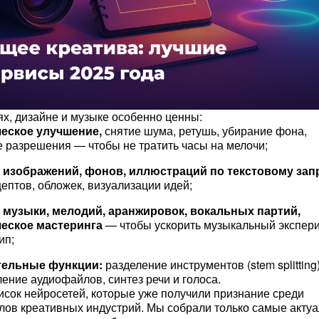
х, дизайне и музыке особенно ценны:
еское улучшение,
снятие шума, ретушь, убирание фона,
 разрешения — чтобы не тратить часы на мелочи;
 изображений, фонов, иллюстраций по текстовому зап
ептов, обложек, визуализации идей;
 музыки, мелодий, аранжировок, вокальных партий,
еское мастеринга
— чтобы ускорить музыкальный экспер
ип;
тельные функции:
разделение инструментов (stem splitting)
ение аудиофайлов, синтез речи и голоса.
сок нейросетей, которые уже получили признание среди
ов креативных индустрий. Мы собрали только самые акту