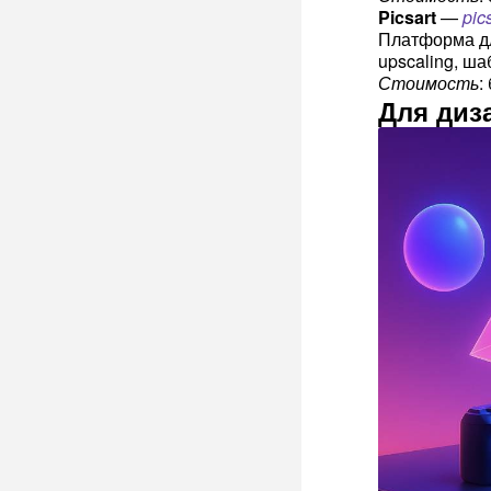
Picsart
—
pic
Платформа дл
upscaling, ша
Стоимость
:
Для диз