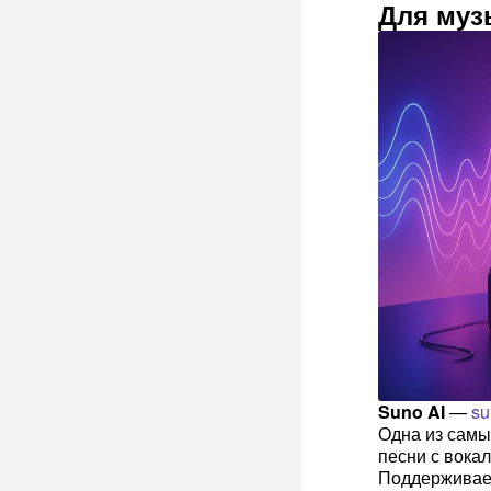
Для муз
Suno AI
—
su
Одна из самы
песни с вока
Поддерживает