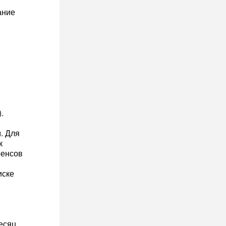
ание
.
. Для
к
ренсов
иске
,
есяц.