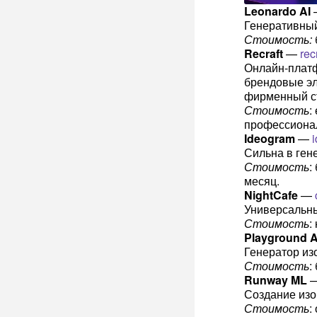
Leonardo AI
Генеративный
Стоимость:
Recraft
—
recr
Онлайн-платф
брендовые эл
фирменный ст
Стоимость
:
профессионал
Ideogram
—
Сильна в ген
Стоимость
:
месяц.
NightCafe
—
Универсальны
Стоимость
:
Playground A
Генератор из
Стоимость
:
Runway ML
Создание изо
Стоимость
: