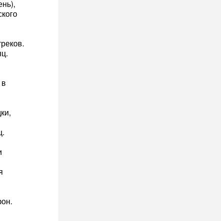
нь),
ского
треков.
ц.
 в
ки,
ц.
и
я
фон.