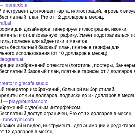
—
leonardo.ai
 инструмент для концепт-арта, иллюстраций, игровых визу
бесплатный план, Pro от 12 долларов в месяц.
aft.ai
орма для дизайнеров: генерирует иллюстрации, иконки,
ементы и стилизованную графику. Умеет подстраиваться п
иль, полезен для айдентики и макетов.
 есть бесплатный базовый план, платные тарифы для
ьного использования (от 10 долларов в месяц).
ideogram.ai
ерации изображений с текстом (логотипы, постеры, баннеры
 бесплатный базовый план, платные тарифы от 7 долларов 
creator.nightcafe.studio
й генератор изображений, большой выбор стилей.
 кредиты от 4.49 долларов, подписки до 37 долларов в месяц
I
—
playgroundai.com
ображений с удобным интерфейсом.
 бесплатный доступ ограничен, Pro от 12 долларов в месяц.
—
runwayml.com
бражений и видео, инструменты для анимации и редактиро
 от 12 долларов в месяц.