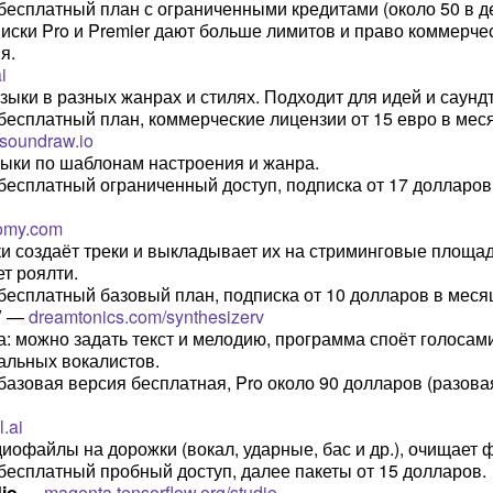
бесплатный план с ограниченными кредитами (около 50 в де
иски Pro и Premier дают больше лимитов и право коммерче
я.
i
зыки в разных жанрах и стилях. Подходит для идей и саунд
 бесплатный план, коммерческие лицензии от 15 евро в меся
soundraw.io
ыки по шаблонам настроения и жанра.
 бесплатный ограниченный доступ, подписка от 17 долларов
omy.com
и создаёт треки и выкладывает их на стриминговые площад
т роялти.
 бесплатный базовый план, подписка от 10 долларов в меся
V
—
dreamtonics.com/synthesizerv
а: можно задать текст и мелодию, программа споёт голосам
альных вокалистов.
 базовая версия бесплатная, Pro около 90 долларов (разова
l.ai
иофайлы на дорожки (вокал, ударные, бас и др.), очищает 
 бесплатный пробный доступ, далее пакеты от 15 долларов.
io
—
magenta.tensorflow.org/studio