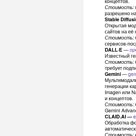
концептов.
Стоимость:
разрешено на
Stable Diffus
Открытая мод
сайтов на её 
Стоимость
:
сервисов-пос
DALL·E
—
op
Известный ге
Стоимость
:
требует подпи
Gemini
—
gem
Мультимодаль
генерации ка
Imagen или N
и концептов.
Стоимость
:
Gemini Advanc
CLAID.AI —
c
Обработка фо
автоматическ
Стоимость
: