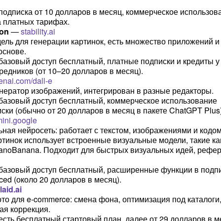
подписка от 10 долларов в месяц, коммерческое использов
 платных тарифах.
ion
—
stability.ai
ель для генерации картинок, есть множество приложений и
основе.
 базовый доступ бесплатный, платные подписки и кредиты у
редников (от 10–20 долларов в месяц).
enai.com/dall-e
нератор изображений, интегрирован в разные редакторы.
 базовый доступ бесплатный, коммерческое использование
ски (обычно от 20 долларов в месяц в пакете ChatGPT Plus)
ini.google
ная нейросеть: работает с текстом, изображениями и кодом
ртинок использует встроенные визуальные модели, такие ка
anoBanana. Подходит для быстрых визуальных идей, рефе
 базовый доступ бесплатный, расширенные функции в подп
ed (около 20 долларов в месяц).
laid.ai
то для e-commerce: смена фона, оптимизация под каталоги
ая коррекция.
 есть бесплатный стартовый план, далее от 29 долларов в м