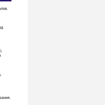
алов.
од
).
в
.
вания.