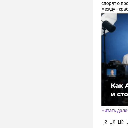
спорят о пр
между «крас
Читать дале
2
0
2