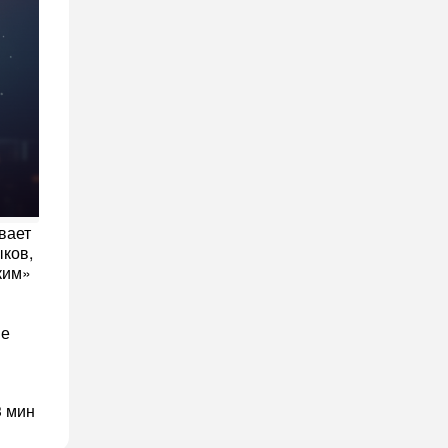
вает
ков,
ким»
не
3 мин