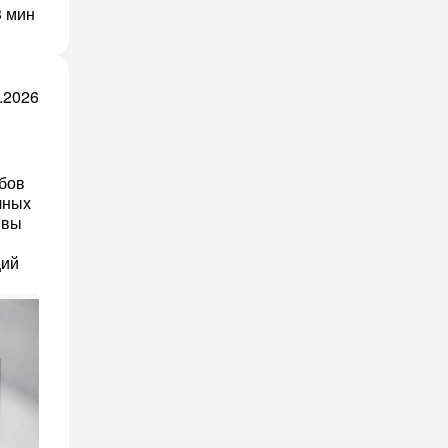
3 мин
.2026
бов
чных
 вы
ций