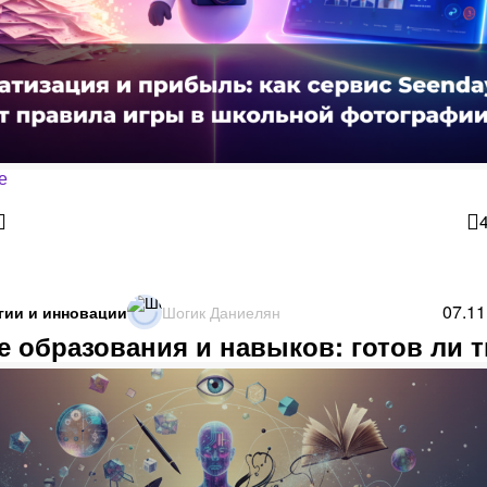
е
07.11
гии и инновации
Шогик Даниелян
 образования и навыков: готов ли 