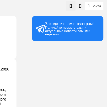
Войти
Заходите к нам в телеграм!
Получайте новые статьи и
актуальные новости самыми
первыми
.2026
есс,
ю и
кого
й