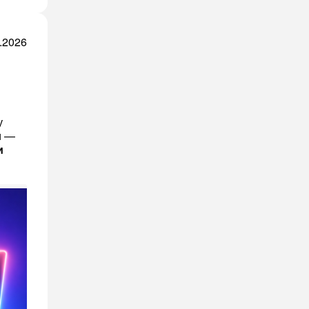
.2026
у
и —
и