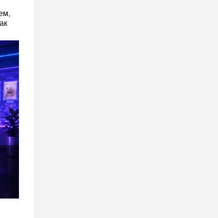
ем,
ак