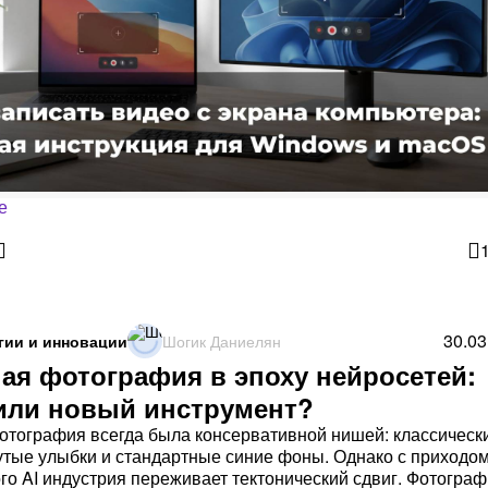
е
30.03
гии и инновации
Шогик Даниелян
ая фотография в эпоху нейросетей:
 или новый инструмент?
тография всегда была консервативной нишей: классическ
утые улыбки и стандартные синие фоны. Однако с приходо
го AI индустрия переживает тектонический сдвиг. Фотогра