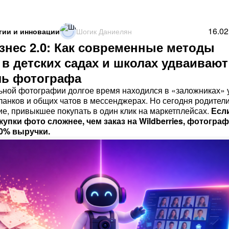
16.02
гии и инновации
Шогик Даниелян
знес 2.0: Как современные методы
в детских садах и школах удваивают
ь фотографа
ной фотографии долгое время находился в «заложниках» 
анков и общих чатов в мессенджерах. Но сегодня родител
ие, привыкшее покупать в один клик на маркетплейсах.
Есл
упки фото сложнее, чем заказ на Wildberries, фотограф
40% выручки.