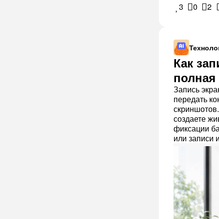
3
0
2
Техноло
Как зап
полная
Запись экра
передать ко
скриншотов.
создаете жи
фиксации ба
или записи 