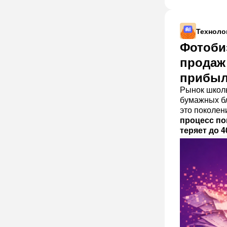
Техноло
Фотоби
продаж 
прибыл
Рынок школь
бумажных бл
это поколен
процесс пок
теряет до 