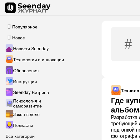
Популярное
Новое
Новости Seenday
Технологии и инновации
Обновления
Инструкции
Техноло
Seenday Витрина
Где ку
Психология и
саморазвитие
альбом
Закон в деле
Разработка 
требующий д
Подкасты
подгонкой п
фотографа в
Все категории