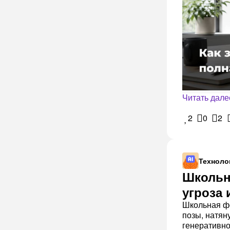
Читать дале
2
0
2
Техноло
Школьн
угроза
Школьная фо
позы, натян
генеративно