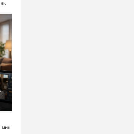
ань
1 мин