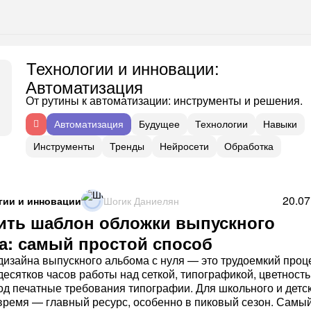
:
Технологии и инновации
Автоматизация
От рутины к автоматизации: инструменты и решения.
Автоматизация
Будущее
Технологии
Навыки
Инструменты
Тренды
Нейросети
Обработка
20.07
гии и инновации
Шогик Даниелян
пить шаблон обложки выпускного
а: самый простой способ
дизайна выпускного альбома с нуля — это трудоемкий проц
есятков часов работы над сеткой, типографикой, цветность
од печатные требования типографии. Для школьного и детс
ремя — главный ресурс, особенно в пиковый сезон. Самы