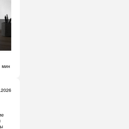
1 мин
.2026
ие
м
фы