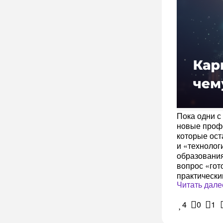
Пока одни с
новые профе
которые ост
и «технолог
образования
вопрос «гот
практически
Читать дале
4
0
1