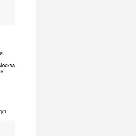
ля
Москва
ам
дет