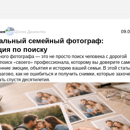
09.
ия
Шогик Даниелян
альный семейный фотограф:
ция по поиску
ого фотографа — это не просто поиск человека с дорогой
 поиск «своего» профессионала, которому вы доверите сам
енние эмоции, объятия и историю вашей семьи. В этой стат
агово, как не ошибиться и получить снимки, которые захоче
ть спустя десятилетия.