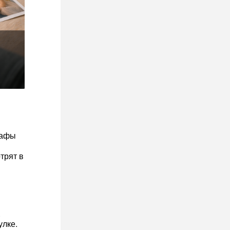
рафы
трят в
.
улке.