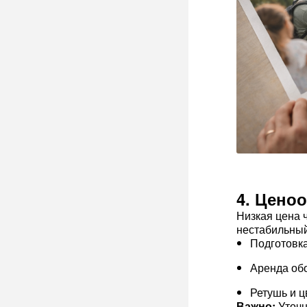
4. Ценоо
Низкая цена 
нестабильный
Подготовка
Аренда обо
Ретушь и ц
Важно:
Уточн