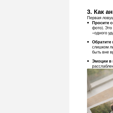
3. Как 
Первая ловуш
Просите с
фото). Это
«одного уд
Обратите 
слишком л
быть вне в
Эмоции в 
расслабле