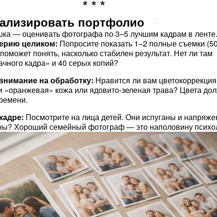
анализировать портфолио
ка — оценивать фотографа по 3–5 лучшим кадрам в ленте
ерию целиком:
Попросите показать 1–2 полные съемки (5
 поможет понять, насколько стабилен результат. Нет ли там
ачного кадра» и 40 серых копий?
внимание на обработку:
Нравится ли вам цветокоррекция
и «оранжевая» кожа или ядовито-зеленая трава? Цвета до
ремени.
кадре:
Посмотрите на лица детей. Они испуганы и напряже
ны? Хороший семейный фотограф — это наполовину психол