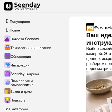
Популярное
Фотограф
Новое
Ваш иде
Новости Seenday
инструк
Технологии и инновации
Выбор семейн
камерой. Это
Обновления
ценное: искр
разберем пош
Инструкции
пересматрива
Seenday Витрина
Психология и
саморазвитие
Закон в деле
Подкасты
Все категории