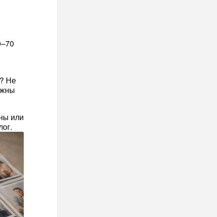
.
0–70
? Не
лжны
ны или
ог.